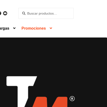
Buscar
Buscar
por:
argas
Promociones