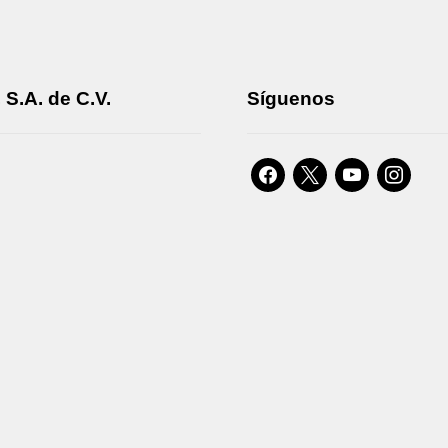
S.A. de C.V.
Síguenos
facebook
x
youtube
instagra