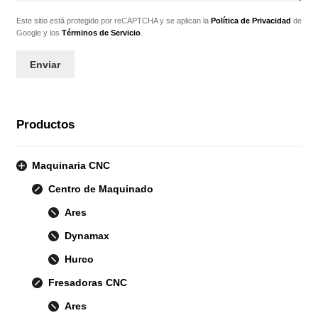
Este sitio está protegido por reCAPTCHA y se aplican la
Política de Privacidad
de
Google y los
Términos de Servicio
.
Productos
Maquinaria CNC
Centro de Maquinado
Ares
Dynamax
Hurco
Fresadoras CNC
Ares