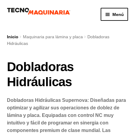
Ir
Ir
Menú
a
al
la
contenido
Botón de búsq
Buscar:
navegación
Inicio
Maquinaria para lámina y placa
Dobladoras
Hidráulicas
Productos
Dobladoras
Nosotros
Hidráulicas
Servicio
Dobladoras Hidráulicas Supernova: Diseñadas para
Contacto
optimizar y agilizar sus operaciones de doblez de
lámina y placa. Equipadas con control NC muy
intuitivo y fácil de programar en sinergia con
componentes premium de clase mundial. Las