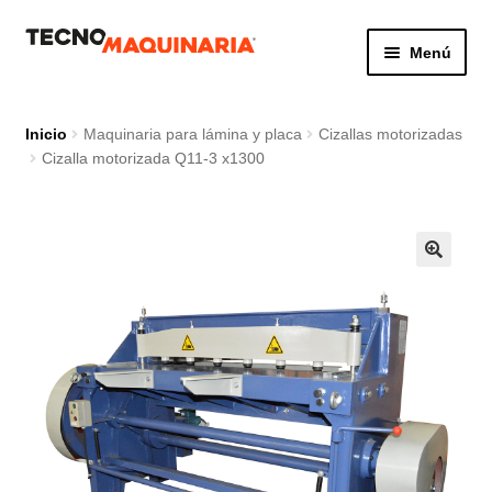
Ir
Ir
Menú
a
al
la
contenido
Botón de búsq
Buscar:
navegación
Inicio
Maquinaria para lámina y placa
Cizallas motorizadas
Cizalla motorizada Q11-3 x1300
Productos
Nosotros
Servicio
Contacto