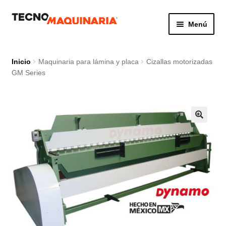
Ir
Ir
Menú
a
al
la
contenido
Botón de búsq
Buscar:
navegación
Inicio
Maquinaria para lámina y placa
Cizallas motorizadas
GM Series
Productos
Nosotros
Servicio
Contacto