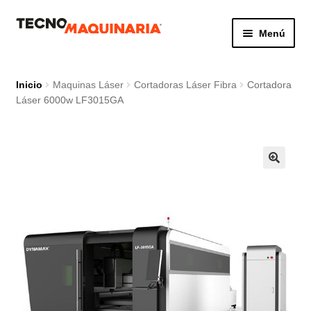
Ir
Ir
Menú
a
al
la
contenido
Botón de búsq
Buscar:
navegación
Inicio
Maquinas Láser
Cortadoras Láser Fibra
Cortadora
Láser 6000w LF3015GA
Productos
Nosotros
Servicio
Contacto