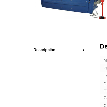
De
Descripción
M
P
L
Di
c
G
Ca