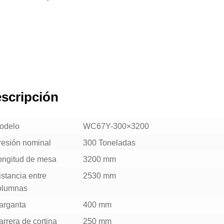
scripción
odelo
WC67Y-300×3200
resión nominal
300 Toneladas
ongitud de mesa
3200 mm
stancia entre
2530 mm
olumnas
arganta
400 mm
rrera de cortina
250 mm