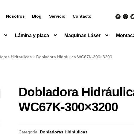
Nosotros
Blog
Servicio
Contacto
Lámina y placa
Maquinas Láser
Montac
oras Hidráulicas
Dobladora Hidráulica WC67K-300×3200
Dobladora Hidráulic
WC67K-300×3200
Categoría:
Dobladoras Hidráulicas