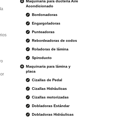
Maquinaria para ductería Aire
Acondicionado
da
Bordonadoras
Engargoladoras
Punteadoras
rios
Rebordeadoras de codos
Roladoras de lámina
Spiroducto
ro
Maquinaria para lámina y
placa
ior
Cizallas de Pedal
Cizallas Hidráulicas
Cizallas motorizadas
Dobladoras Estándar
Dobladoras Hidráulicas