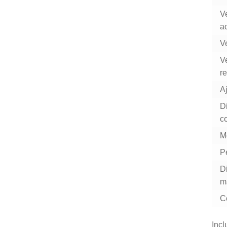
V
a
V
V
r
Aj
D
co
Mo
P
D
m
C
Incl