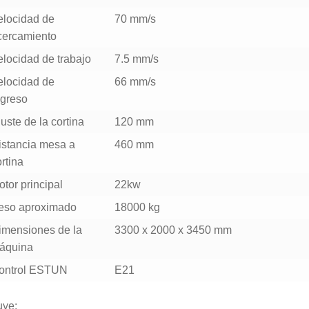
elocidad de
70 mm/s
cercamiento
elocidad de trabajo
7.5 mm/s
elocidad de
66 mm/s
egreso
uste de la cortina
120 mm
istancia mesa a
460 mm
rtina
tor principal
22kw
eso aproximado
18000 kg
imensiones de la
3300 x 2000 x 3450 mm
áquina
ontrol ESTUN
E21
uye: