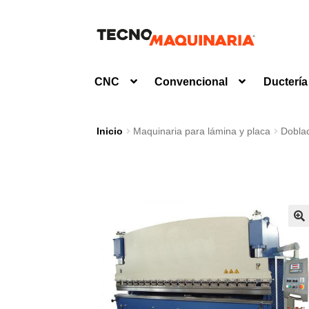
Ir
Ir
a
al
la
contenido
CNC
Convencional
Ductería
navegación
Inicio
Maquinaria para lámina y placa
Doblad