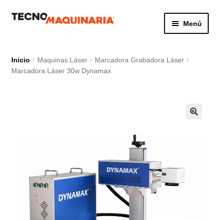
Ir
Ir
Menú
a
al
la
contenido
Botón de búsq
Buscar:
navegación
Inicio
Maquinas Láser
Marcadora Grabadora Láser
Marcadora Láser 30w Dynamax
Productos
Nosotros
Servicio
Contacto