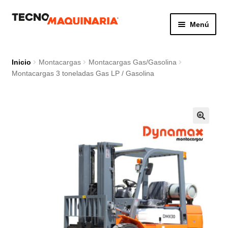
Ir
Ir
Menú
a
al
la
contenido
Botón de búsq
Buscar:
navegación
Inicio
Montacargas
Montacargas Gas/Gasolina
Montacargas 3 toneladas Gas LP / Gasolina
Productos
Nosotros
Servicio
Contacto