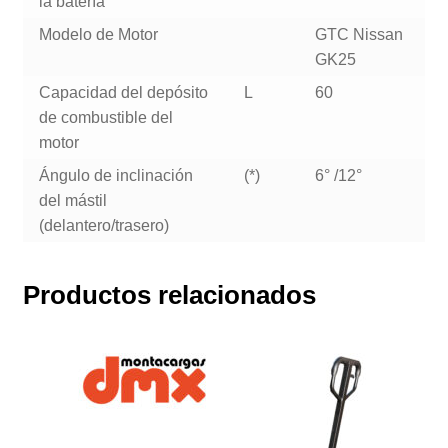
la batería
Modelo de Motor
GTC Nissan
GK25
Capacidad del depósito
L
60
de combustible del
motor
Ángulo de inclinación
(*)
6° /12°
del mástil
(delantero/trasero)
Productos relacionados