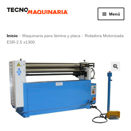
Ir
Ir
Menú
a
al
la
contenido
Botón de búsq
Buscar:
navegación
Inicio
Maquinaria para lámina y placa
Roladora Motorizada
ESR-2.5 x1300
Productos
Nosotros
Servicio
Contacto