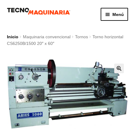
Ir
Ir
Menú
a
al
la
contenido
Botón de búsq
Buscar:
navegación
Inicio
Maquinaria convencional
Tornos
Torno horizontal
CS6250B/1500 20″ x 60″
Productos
Nosotros
Servicio
Contacto