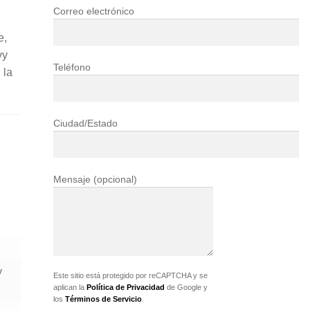
Correo electrónico
e,
vy
Teléfono
 la
Ciudad/Estado
Mensaje (opcional)
y
Este sitio está protegido por reCAPTCHA y se
aplican la
Política de Privacidad
de Google y
los
Términos de Servicio
.