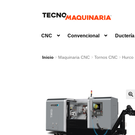
Ir
Ir
a
al
la
contenido
CNC
Convencional
Ductería
navegación
Inicio
Maquinaria CNC
Tornos CNC
Hurco