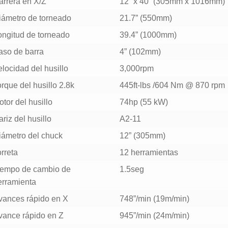
arrera en X/Z
12” x 40” (305mm x 1016mm)
iámetro de torneado
21.7” (550mm)
ongitud de torneado
39.4” (1000mm)
aso de barra
4” (102mm)
locidad del husillo
3,000rpm
rque del husillo 2.8k
445ft-lbs /604 Nm @ 870 rpm
tor del husillo
74hp (55 kW)
riz del husillo
A2-11
iámetro del chuck
12” (305mm)
rreta
12 herramientas
iempo de cambio de
1.5seg
erramienta
vances rápido en X
748”/min (19m/min)
vance rápido en Z
945”/min (24m/min)