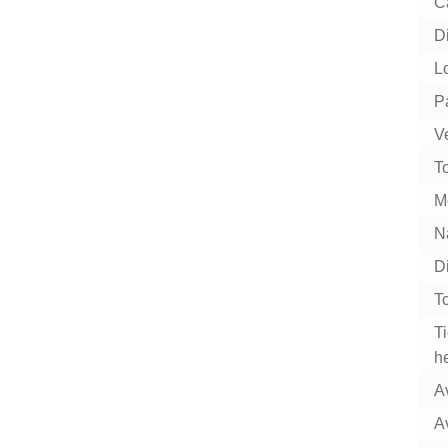
C
D
L
P
Ve
To
Mo
Na
D
To
T
h
A
A