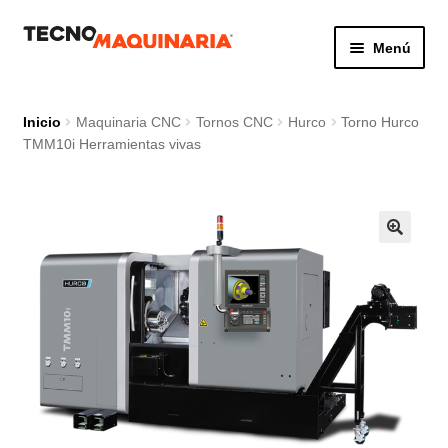
Ir
Ir
Menú
a
al
la
contenido
Botón de búsq
Buscar:
navegación
Inicio
Maquinaria CNC
Tornos CNC
Hurco
Torno Hurco
TMM10i Herramientas vivas
Productos
Nosotros
Servicio
Contacto