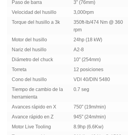
Paso de barra
3” (76mm)
Velocidad del husillo
3,000rpm
Torque del husillo a 3k
350ft-lb/474 Nm @ 360
rpm
Motor del husillo
24hp (18 kW)
Nariz del husillo
A2-8
Diámetro del chuck
10” (254mm)
Torreta
12 posiciones
Cono del husillo
VDI 40/DIN 5480
Tiempo de cambio de la
0.7 seg
herramienta
Avances rápido en X
750” (19m/min)
Avance rápido en Z
945” (24m/min)
Motor Live Tooling
8.9hp (6.6Kw)