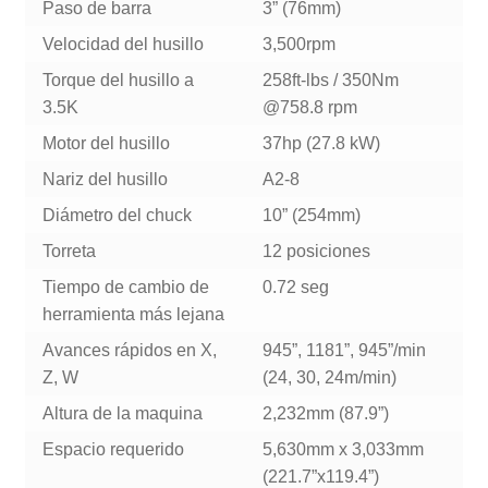
Paso de barra
3” (76mm)
Velocidad del husillo
3,500rpm
Torque del husillo a
258ft-lbs / 350Nm
3.5K
@758.8 rpm
Motor del husillo
37hp (27.8 kW)
Nariz del husillo
A2-8
Diámetro del chuck
10” (254mm)
Torreta
12 posiciones
Tiempo de cambio de
0.72 seg
herramienta más lejana
Avances rápidos en X,
945”, 1181”, 945”/min
Z, W
(24, 30, 24m/min)
Altura de la maquina
2,232mm (87.9”)
Espacio requerido
5,630mm x 3,033mm
(221.7”x119.4”)