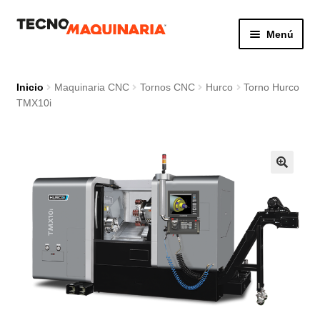
Ir
Ir
Menú
a
al
la
contenido
Botón de búsq
Buscar:
navegación
Inicio
Maquinaria CNC
Tornos CNC
Hurco
Torno Hurco
TMX10i
Productos
Nosotros
Servicio
Contacto