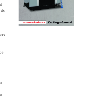
ad
 de
sos
 de
er
ar