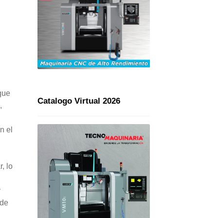
 que
Catalogo Virtual 2026
,
n el
y
, lo
y
 de