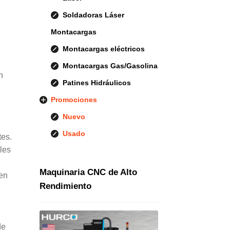
Soldadoras Láser
Montacargas
Montacargas eléctricos
Montacargas Gas/Gasolina
n
Patines Hidráulicos
Promociones
Nuevo
Usado
tes.
lles
Maquinaria CNC de Alto
 en
Rendimiento
n
de