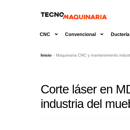
Ir
Ir
a
al
la
contenido
CNC
Convencional
Ductería
navegación
Inicio
Maquinaria CNC y mantenimiento industr
Corte láser en MD
industria del mue