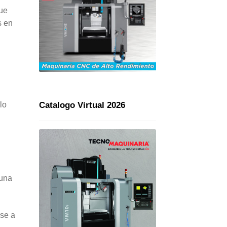
que
s en
lo
Catalogo Virtual 2026
 una
rse a