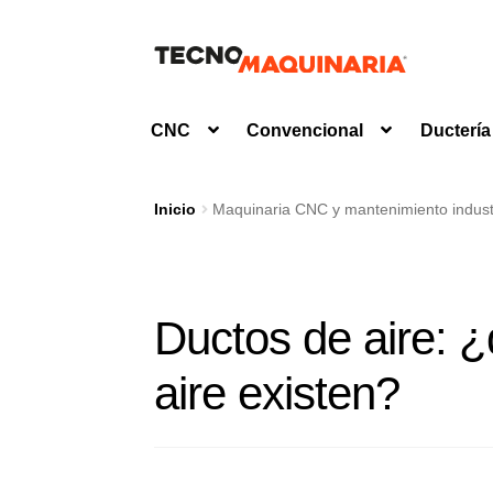
Ir
Ir
a
al
la
contenido
CNC
Convencional
Ductería
navegación
Inicio
Maquinaria CNC y mantenimiento industr
Ductos de aire: 
aire existen?