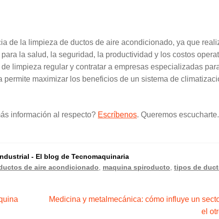
ia de la limpieza de ductos de aire acondicionado, ya que reali
para la salud, la seguridad, la productividad y los costos opera
de limpieza regular y contratar a empresas especializadas par
iva permite maximizar los beneficios de un sistema de climatizac
más información al respecto?
Escríbenos
. Queremos escucharte
dustrial - El blog de Tecnomaquinaria
 ductos de aire acondicionado
,
maquina spiroducto
,
tipos de duc
Siguiente:
quina
Medicina y metalmecánica: cómo influye un sect
el ot