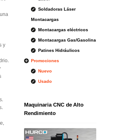
Soldadoras Láser
 una
Montacargas
Montacargas eléctricos
Montacargas Gas/Gasolina
s y
Patines Hidráulicos
rio.
Promociones
y
Nuevo
s
Usado
s.
Maquinaria CNC de Alto
s.
Rendimiento
e,