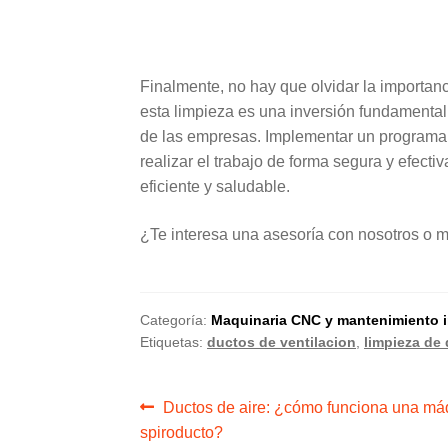
Finalmente, no hay que olvidar la importanc
esta limpieza es una inversión fundamental 
de las empresas. Implementar un programa 
realizar el trabajo de forma segura y efect
eficiente y saludable.
¿Te interesa una asesoría con nosotros o 
Categoría:
Maquinaria CNC y mantenimiento in
Etiquetas:
ductos de ventilacion
,
limpieza de
Navegación
Anterior:
Ductos de aire: ¿cómo funciona una má
spiroducto?