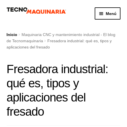
Ir
Ir
Menú
a
al
la
contenido
Botón de búsq
Buscar:
navegación
Inicio
Maquinaria CNC y mantenimiento industrial - El blog
de Tecnomaquinaria
Fresadora industrial: qué es, tipos y
aplicaciones del fresado
Productos
Fresadora industrial:
Nosotros
qué es, tipos y
Servicio
aplicaciones del
Contacto
fresado