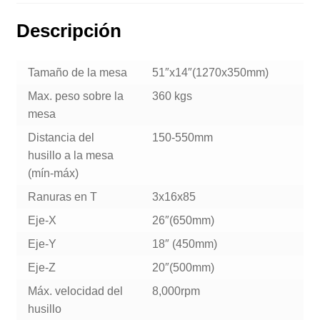
Descripción
Tamaño de la mesa
51″x14″(1270x350mm)
Max. peso sobre la
360 kgs
mesa
Distancia del
150-550mm
husillo a la mesa
(mín-máx)
Ranuras en T
3x16x85
Eje-X
26″(650mm)
Eje-Y
18″ (450mm)
Eje-Z
20″(500mm)
Máx. velocidad del
8,000rpm
husillo