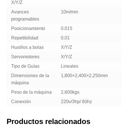
X/Y/Z
Avances
10m/min
programables
Posicionamiento
0.015
Repetibilidad
0.01
Husillos a bolas
X/Y/Z
Servomotores
X/Y/Z
Tipo de Guías
Lineales
Dimensiones de la
1,800×2,400×2,250mm
máquina
Peso de la máquina
2,600kgs
Conexión
220v/3hp/ 60hz
Productos relacionados