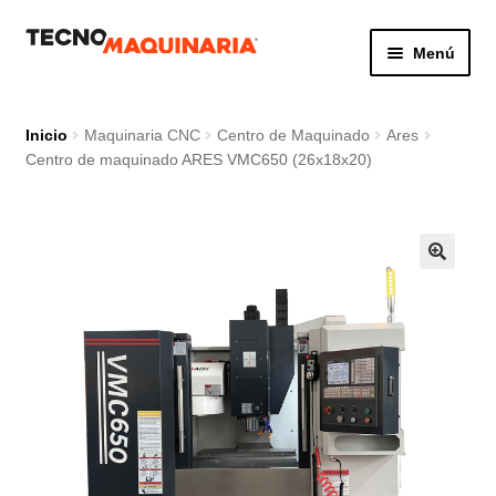
Ir
Ir
Menú
a
al
la
contenido
Botón de búsq
Buscar:
navegación
Inicio
Maquinaria CNC
Centro de Maquinado
Ares
Centro de maquinado ARES VMC650 (26x18x20)
Productos
Nosotros
Servicio
Contacto