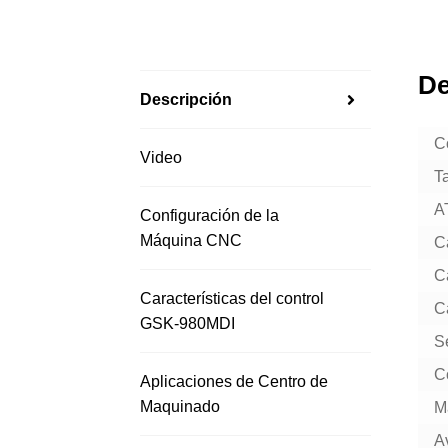
De
Descripción
C
Video
T
A
Configuración de la
Máquina CNC
C
C
Características del control
C
GSK-980MDI
Se
C
Aplicaciones de Centro de
Maquinado
M
A