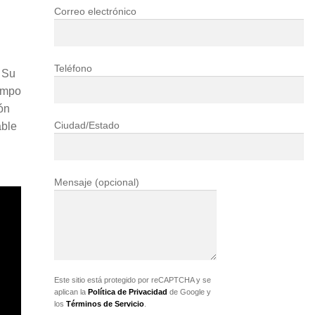
Correo electrónico
Teléfono
 Su
iempo
ón
Ciudad/Estado
able
Mensaje (opcional)
Este sitio está protegido por reCAPTCHA y se
aplican la
Política de Privacidad
de Google y
los
Términos de Servicio
.