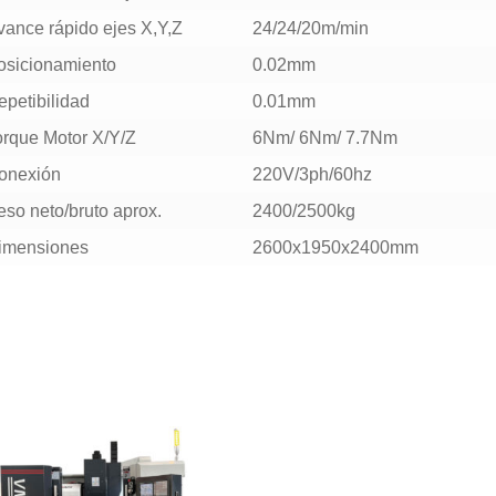
vance rápido ejes X,Y,Z
24/24/20m/min
osicionamiento
0.02mm
epetibilidad
0.01mm
orque Motor X/Y/Z
6Nm/ 6Nm/ 7.7Nm
onexión
220V/3ph/60hz
eso neto/bruto aprox.
2400/2500kg
imensiones
2600x1950x2400mm