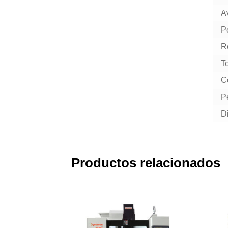
A
P
R
T
C
P
D
Productos relacionados