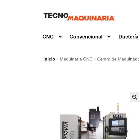
Ir
Ir
a
al
la
contenido
CNC
Convencional
Ductería
navegación
Inicio
Maquinaria CNC
Centro de Maquinad