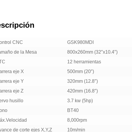
scripción
ontrol CNC
GSK980MDI
amaño de la Mesa
800x260mm (32″x10.4″)
TC
12 herramientas
arrera eje X
500mm (20″)
arrera eje Y
320mm (12.8″)
arrera eje Z
420mm (16.8″)
rvo husillo
3.7 kw (5hp)
ono
BT40
áx.Velocidad
8,000rpm
vance de corte ejes X,Y,Z
10m/min