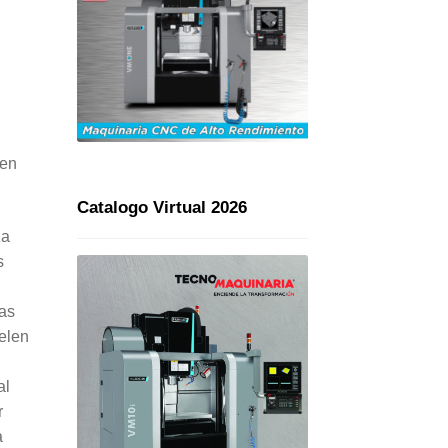
 en
Catalogo Virtual 2026
za
s
tas
uelen
al
r
a