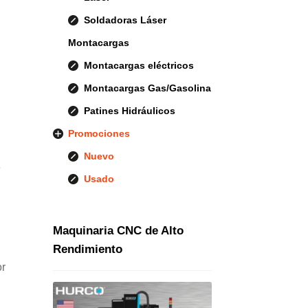
Soldadoras Láser
Montacargas
Montacargas eléctricos
Montacargas Gas/Gasolina
Patines Hidráulicos
n
Promociones
Nuevo
e
Usado
Maquinaria CNC de Alto
Rendimiento
or