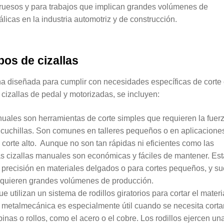
gruesos y para trabajos que implican grandes volúmenes de
licas en la industria automotriz y de construcción.
ipos de cizallas
una diseñada para cumplir con necesidades específicas de corte
cizallas de pedal y motorizadas, se incluyen:
nuales son herramientas de corte simples que requieren la fuer
s cuchillas. Son comunes en talleres pequeños o en aplicacione
corte alto. Aunque no son tan rápidas ni eficientes como las
las cizallas manuales son económicas y fáciles de mantener. Es
e precisión en materiales delgados o para cortes pequeños, y s
 requieren grandes volúmenes de producción.
 utilizan un sistema de rodillos giratorios para cortar el materi
la metalmecánica es especialmente útil cuando se necesita corta
inas o rollos, como el acero o el cobre. Los rodillos ejercen un