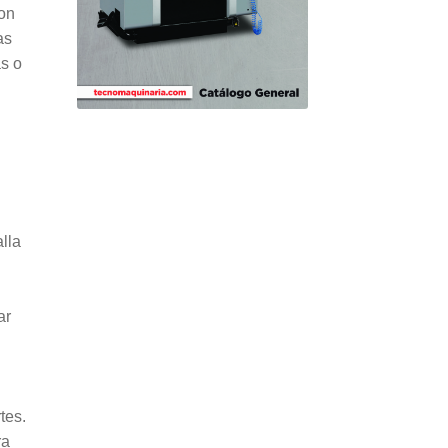
con
as
as o
alla
ar
tes.
ra