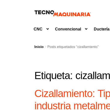
Ir
Ir
a
al
la
contenido
CNC
Convencional
Ductería
navegación
Inicio
Posts etiquetados “cizallamiento”
Etiqueta:
cizallam
Cizallamiento: Tip
industria metalm