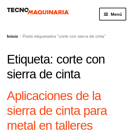
Ir
Ir
Menú
a
al
la
contenido
Botón de búsq
Buscar:
navegación
Inicio
Posts etiquetados “corte con sierra de cinta”
Etiqueta:
corte con
Productos
sierra de cinta
Nosotros
Servicio
Aplicaciones de la
Contacto
sierra de cinta para
metal en talleres