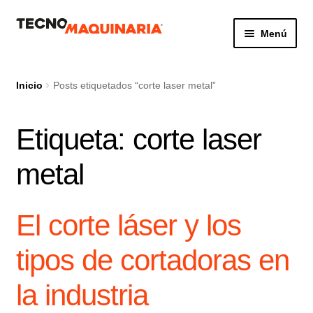
Ir
Ir
Menú
a
al
la
contenido
Botón de búsq
Buscar:
navegación
Inicio
Posts etiquetados “corte laser metal”
Etiqueta:
corte laser
Productos
metal
Nosotros
Servicio
El corte láser y los
Contacto
tipos de cortadoras en
la industria