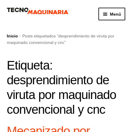
Ir
Ir
Menú
a
al
la
contenido
Botón de búsq
Buscar:
navegación
Inicio
Posts etiquetados “desprendimiento de viruta por
maquinado convencional y cnc”
Productos
Etiqueta:
Nosotros
desprendimiento de
Servicio
viruta por maquinado
Contacto
convencional y cnc
Mecanizado por