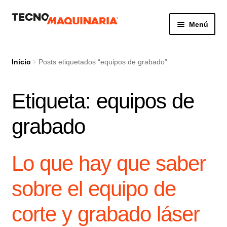
Ir
Ir
Menú
a
al
la
contenido
Botón de búsq
Buscar:
navegación
Inicio
Posts etiquetados “equipos de grabado”
Etiqueta:
equipos de
Productos
grabado
Nosotros
Servicio
Lo que hay que saber
Contacto
sobre el equipo de
corte y grabado láser