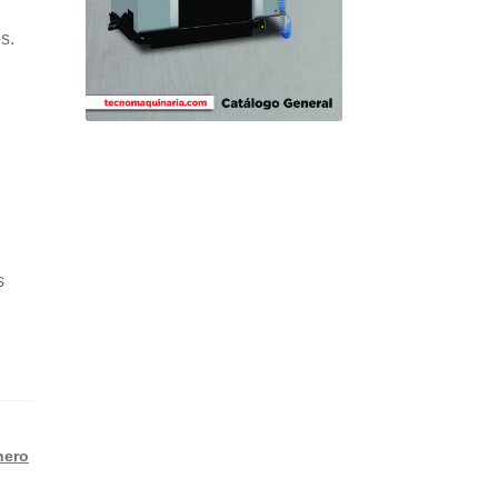
s.
s
nero