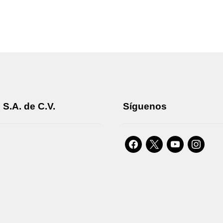
S.A. de C.V.
Síguenos
facebook
x
youtube
instagra