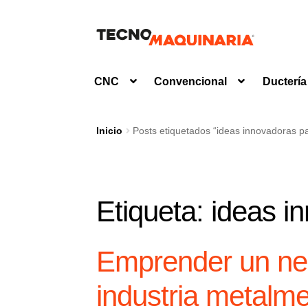
Ir
Ir
a
al
la
contenido
CNC
Convencional
Ductería
navegación
Inicio
Posts etiquetados “ideas innovadoras 
Etiqueta:
ideas i
Emprender un neg
industria metalm