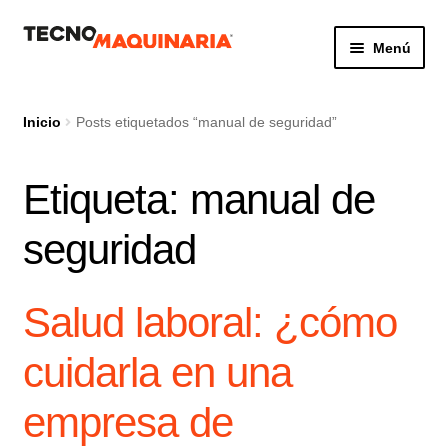
Ir
Ir
Menú
a
al
la
contenido
Botón de búsq
Buscar:
navegación
Inicio
Posts etiquetados “manual de seguridad”
Etiqueta:
manual de
Productos
seguridad
Nosotros
Servicio
Salud laboral: ¿cómo
Contacto
cuidarla en una
empresa de