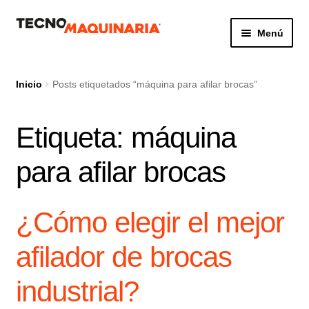
Ir
Ir
Menú
a
al
la
contenido
Botón de búsq
Buscar:
navegación
Inicio
Posts etiquetados “máquina para afilar brocas”
Etiqueta:
máquina
Productos
para afilar brocas
Nosotros
Servicio
¿Cómo elegir el mejor
Contacto
afilador de brocas
industrial?