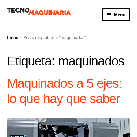
Ir
Ir
Menú
a
al
la
contenido
Botón de búsq
Buscar:
navegación
Inicio
Posts etiquetados “maquinados”
Etiqueta:
maquinados
Productos
Nosotros
Maquinados a 5 ejes:
Servicio
lo que hay que saber
Contacto