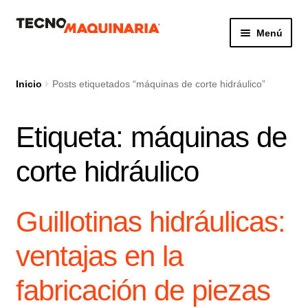
Ir
Ir
Menú
a
al
la
contenido
Botón de búsq
Buscar:
navegación
Inicio
Posts etiquetados “máquinas de corte hidráulico”
Etiqueta:
máquinas de
Productos
corte hidráulico
Nosotros
Servicio
Guillotinas hidráulicas:
Contacto
ventajas en la
fabricación de piezas