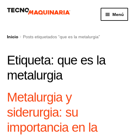
Ir
Ir
Menú
a
al
la
contenido
Botón de búsq
Buscar:
navegación
Inicio
Posts etiquetados “que es la metalurgia”
Etiqueta:
que es la
Productos
metalurgia
Nosotros
Servicio
Metalurgia y
Contacto
siderurgia: su
importancia en la