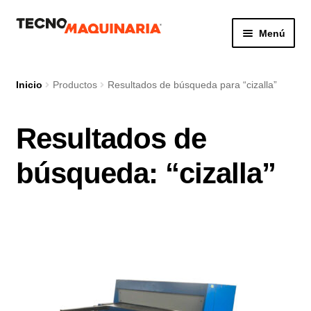
Ir
Ir
Menú
a
al
la
contenido
Botón de búsq
Buscar:
navegación
Inicio
Productos
Resultados de búsqueda para “cizalla”
Resultados de
Productos
búsqueda: “cizalla”
Nosotros
Servicio
Contacto