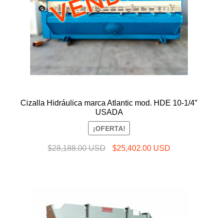
Cizalla Hidráulica marca Atlantic mod. HDE 10-1/4″
USADA
¡OFERTA!
El
El
$
28,188.00 USD
$
25,402.00 USD
precio
precio
original
actual
era:
es:
$28,188.00 USD.
$25,402.00 U