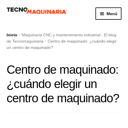
Ir
Ir
Menú
a
al
la
contenido
Botón de búsq
Buscar:
navegación
Inicio
Maquinaria CNC y mantenimiento industrial - El blog
de Tecnomaquinaria
Centro de maquinado: ¿cuándo elegir
un centro de maquinado?
Productos
Centro de maquinado:
Nosotros
¿cuándo elegir un
Servicio
centro de maquinado?
Contacto