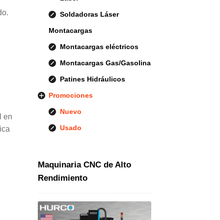
do.
Soldadoras Láser
Montacargas
Montacargas eléctricos
Montacargas Gas/Gasolina
Patines Hidráulicos
Promociones
Nuevo
l en
Usado
ica
Maquinaria CNC de Alto
Rendimiento