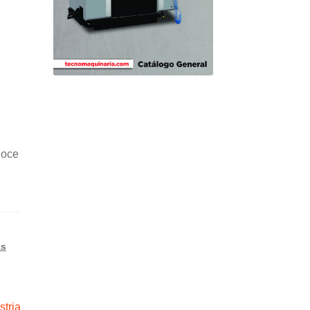
noce
as
stria