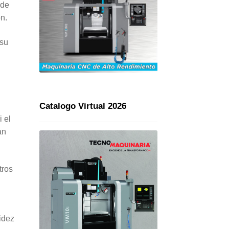
 de
ón.
 su
Catalogo Virtual 2026
 el
an
tros
idez