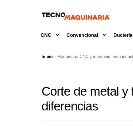
Ir
Ir
a
al
la
contenido
CNC
Convencional
Ductería
navegación
Inicio
Maquinaria CNC y mantenimiento industr
Corte de metal y
diferencias