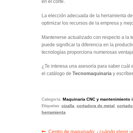
en el corte.
La elección adecuada de la herramienta depe
optimizar los recursos de la empresa y me
Mantenerse actualizado con respecto a la t
puede significar la diferencia en la producti
tecnologías proporciona numerosas ventaja
¿Te interesa una asesoría para saber cuál
el catálogo de
Tecnomaquinaria
y escríbe
Categoría:
Maquinaria CNC y mantenimiento in
Etiquetas:
cizalla
,
cortadora de metal
,
cortado
herramienta
Anterior:
Centro de maquinado: ¿cuándo elegir u