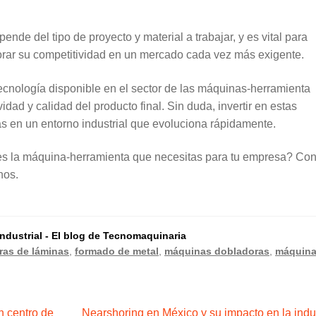
nde del tipo de proyecto y material a trabajar, y es vital para
jorar su competitividad en un mercado cada vez más exigente.
ecnología disponible en el sector de las máquinas-herramienta
vidad y calidad del producto final. Sin duda, invertir en estas
s en un entorno industrial que evoluciona rápidamente.
 es la máquina-herramienta que necesitas para tu empresa? Co
nos.
dustrial - El blog de Tecnomaquinaria
ras de láminas
,
formado de metal
,
máquinas dobladoras
,
máquin
Siguiente:
n centro de
Nearshoring en México y su impacto en la indu