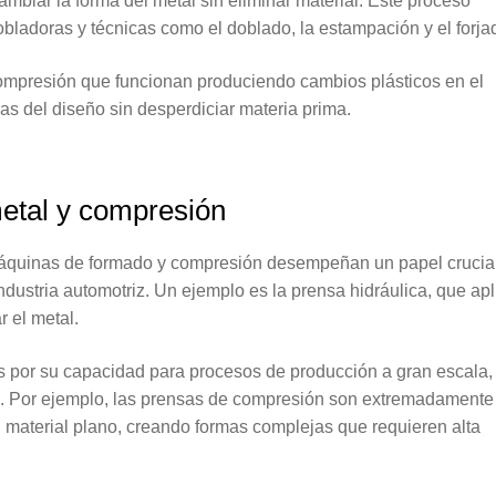
ambiar la forma del metal sin eliminar material. Este proceso
ladoras y técnicas como el doblado, la estampación y el forja
mpresión que funcionan produciendo cambios plásticos en el
as del diseño sin desperdiciar materia prima.
etal y compresión
máquinas de formado y compresión desempeñan un papel crucia
ndustria automotriz. Un ejemplo es la prensa hidráulica, que apl
r el metal.
 por su capacidad para procesos de producción a gran escala,
ve. Por ejemplo, las prensas de compresión son extremadamente
n material plano, creando formas complejas que requieren alta