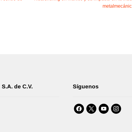
metalmecánic
S.A. de C.V.
Síguenos
facebook
x
youtube
instagra