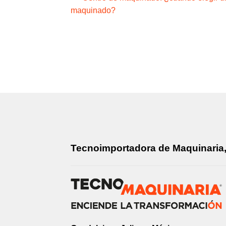
Navegación
maquinado?
de
entradas
Tecnoimportadora de Maquinaria, 