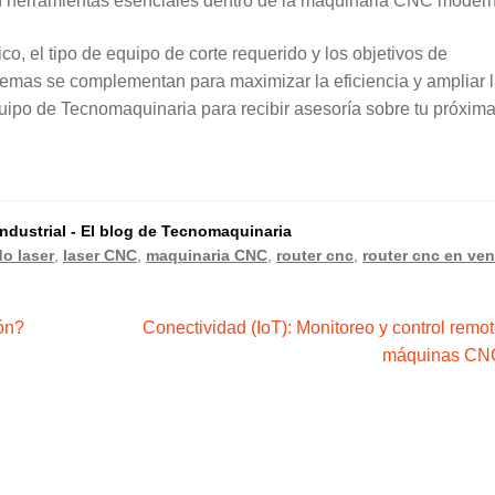
n herramientas esenciales dentro de la maquinaria CNC moder
o, el tipo de equipo de corte requerido y los objetivos de
temas se complementan para maximizar la eficiencia y ampliar 
uipo de Tecnomaquinaria para recibir asesoría sobre tu próxim
dustrial - El blog de Tecnomaquinaria
o laser
,
laser CNC
,
maquinaria CNC
,
router cnc
,
router cnc en ven
Siguiente:
ón?
Conectividad (IoT): Monitoreo y control remo
máquinas CN