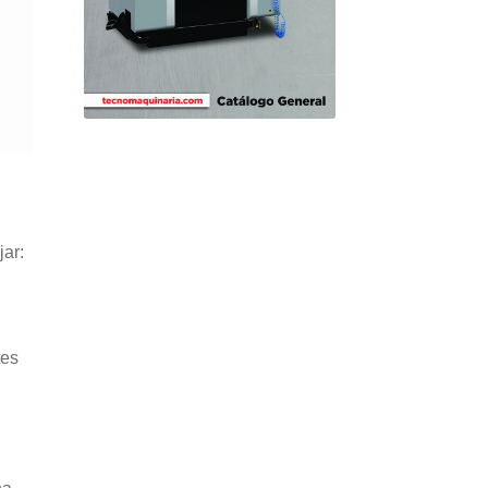
jar:
tes