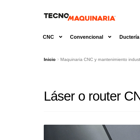
Ir
Ir
a
al
la
contenido
CNC
Convencional
Ductería
navegación
Inicio
Maquinaria CNC y mantenimiento industr
Láser o router C