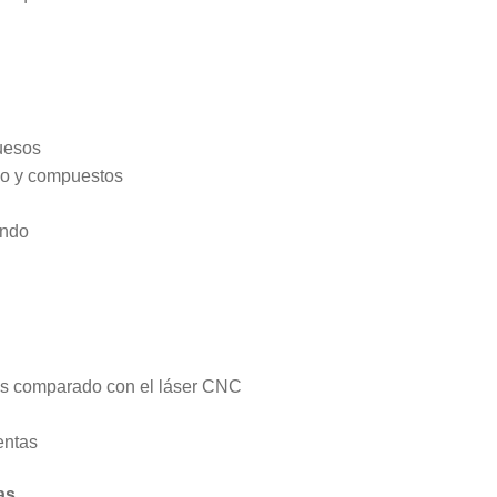
uesos
nio y compuestos
undo
nos comparado con el láser CNC
entas
as