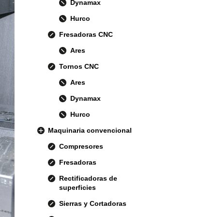
Dynamax
Hurco
Fresadoras CNC
Ares
Tornos CNC
Ares
Dynamax
Hurco
Maquinaria convencional
Compresores
Fresadoras
Rectificadoras de
superficies
Sierras y Cortadoras