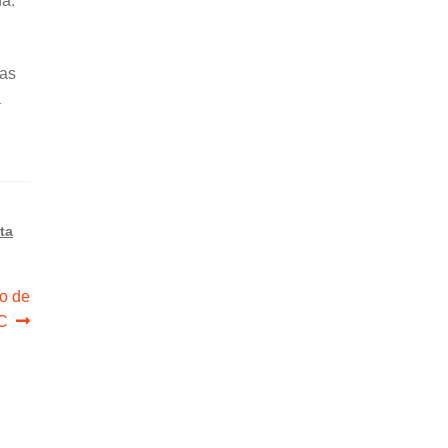
na.
las
a
ta
to de
C