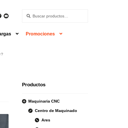
Buscar
Buscar
por:
argas
Promociones
r?
Productos
Maquinaria CNC
Centro de Maquinado
Ares