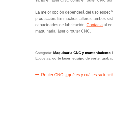
Tanto el láser CNC como el router CNC so
La mejor opción dependerá del uso específic
producción. En muchos talleres, ambos sis
capacidades de fabricación.
Contacta
al eq
maquinaria láser o router CNC.
Categoría:
Maquinaria CNC y mantenimiento in
Etiquetas:
corte laser
,
equipo de corte
,
grabad
Navegación
Anterior:
Router CNC: ¿qué es y cuál es su funci
de
entradas