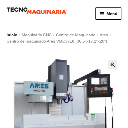
Ir
Ir
Menú
a
al
la
contenido
Botón de búsq
Buscar:
navegación
Inicio
Maquinaria CNC
Centro de Maquinado
Ares
Centro de maquinado Ares VMC3718 (36.5″x17.2″x20″)
Productos
Nosotros
Servicio
Contacto