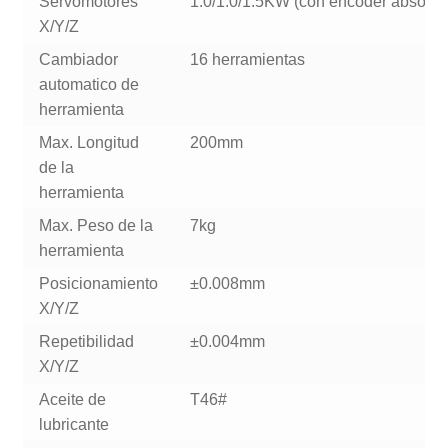
Servomotores
1.0/1.0/1.5KW (con encoder absolut
X/Y/Z
Cambiador
16 herramientas
automatico de
herramienta
Max. Longitud
200mm
de la
herramienta
Max. Peso de la
7kg
herramienta
Posicionamiento
±0.008mm
X/Y/Z
Repetibilidad
±0.004mm
X/Y/Z
Aceite de
T46#
lubricante