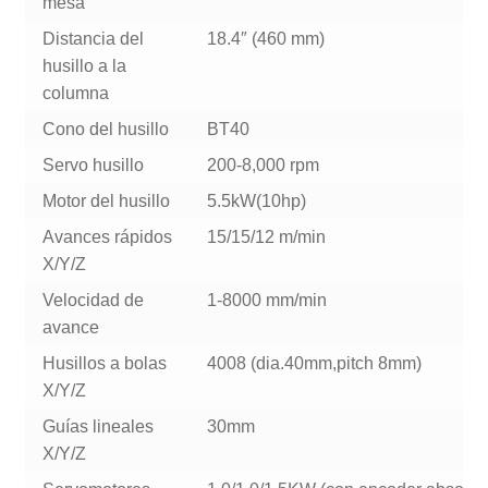
mesa
Distancia del
18.4″ (460 mm)
husillo a la
columna
Cono del husillo
BT40
Servo husillo
200-8,000 rpm
Motor del husillo
5.5kW(10hp)
Avances rápidos
15/15/12 m/min
X/Y/Z
Velocidad de
1-8000 mm/min
avance
Husillos a bolas
4008 (dia.40mm,pitch 8mm)
X/Y/Z
Guías lineales
30mm
X/Y/Z