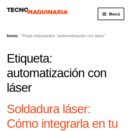
Ir
Ir
Menú
a
al
la
contenido
Botón de búsq
Buscar:
navegación
Inicio
Posts etiquetados “automatización con láser”
Etiqueta:
Productos
automatización con
Nosotros
láser
Servicio
Contacto
Soldadura láser:
Cómo integrarla en tu