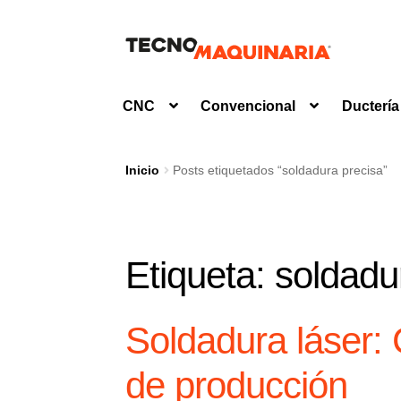
Ir
Ir
a
al
la
contenido
CNC
Convencional
Ductería
navegación
Inicio
Posts etiquetados “soldadura precisa”
Etiqueta:
soldadu
Soldadura láser: 
de producción