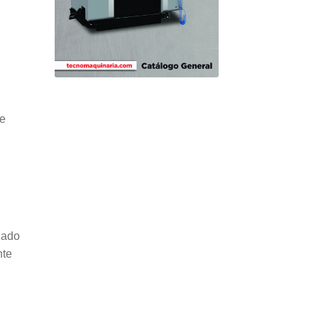
de
zado
nte