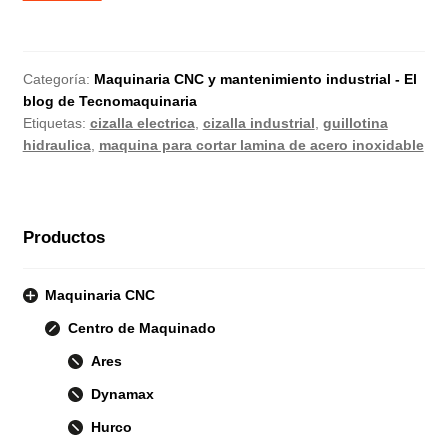
Categoría:
Maquinaria CNC y mantenimiento industrial - El
blog de Tecnomaquinaria
Etiquetas:
cizalla electrica
,
cizalla industrial
,
guillotina
hidraulica
,
maquina para cortar lamina de acero inoxidable
Productos
Maquinaria CNC
Centro de Maquinado
Ares
Dynamax
Hurco