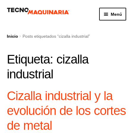
Ir
Ir
Menú
a
al
la
contenido
Botón de búsq
Buscar:
navegación
Inicio
Posts etiquetados “cizalla industrial”
Etiqueta:
cizalla
Productos
industrial
Nosotros
Servicio
Cizalla industrial y la
Contacto
evolución de los cortes
de metal