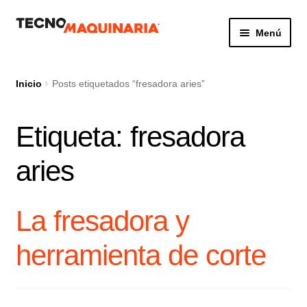
Ir
Ir
Menú
a
al
la
contenido
Botón de búsq
Buscar:
navegación
Inicio
Posts etiquetados “fresadora aries”
Etiqueta:
fresadora
Productos
aries
Nosotros
Servicio
La fresadora y
Contacto
herramienta de corte