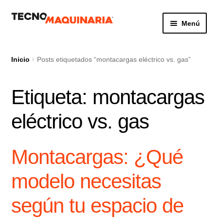
Ir
Ir
Menú
a
al
la
contenido
Botón de búsq
Buscar:
navegación
Inicio
Posts etiquetados “montacargas eléctrico vs. gas”
Etiqueta:
montacargas
Productos
eléctrico vs. gas
Nosotros
Servicio
Montacargas: ¿Qué
Contacto
modelo necesitas
según tu espacio de