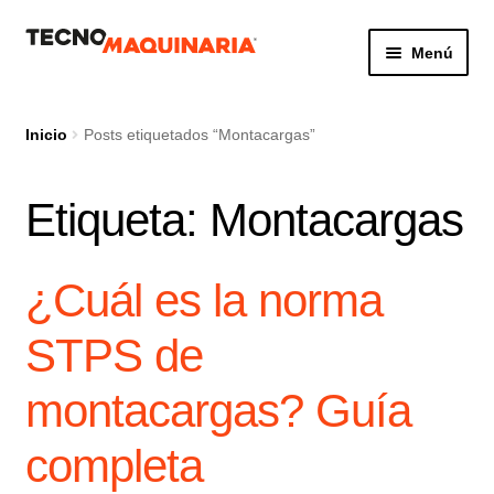
Ir
Ir
Menú
a
al
la
contenido
Botón de búsq
Buscar:
navegación
Inicio
Posts etiquetados “Montacargas”
Etiqueta:
Montacargas
Productos
Nosotros
¿Cuál es la norma
Servicio
STPS de
Contacto
montacargas? Guía
completa