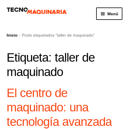
Ir
Ir
Menú
a
al
la
contenido
Botón de búsq
Buscar:
navegación
Inicio
Posts etiquetados “taller de maquinado”
Etiqueta:
taller de
Productos
maquinado
Nosotros
Servicio
El centro de
Contacto
maquinado: una
tecnología avanzada