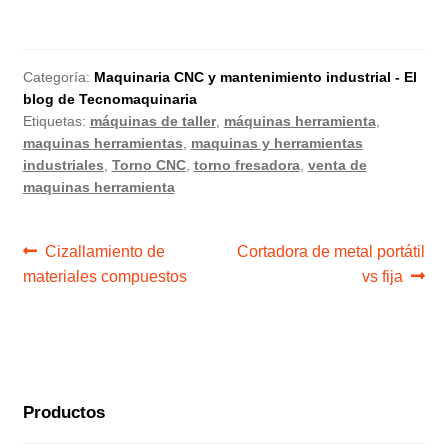
Categoría:
Maquinaria CNC y mantenimiento industrial - El
blog de Tecnomaquinaria
Etiquetas:
máquinas de taller
,
máquinas herramienta
,
maquinas herramientas
,
maquinas y herramientas
industriales
,
Torno CNC
,
torno fresadora
,
venta de
maquinas herramienta
Navegación
Anterior:
Siguiente:
Cizallamiento de
Cortadora de metal portátil
materiales compuestos
vs fija
de
entradas
Productos