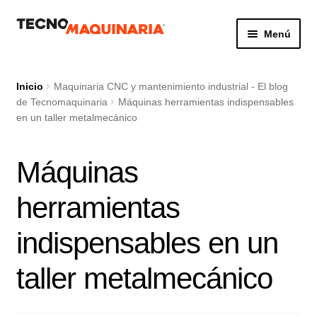
Ir
Ir
Menú
a
al
la
contenido
Botón de búsq
Buscar:
navegación
Inicio
Maquinaria CNC y mantenimiento industrial - El blog
de Tecnomaquinaria
Máquinas herramientas indispensables
en un taller metalmecánico
Productos
Máquinas
Nosotros
herramientas
Servicio
indispensables en un
Contacto
taller metalmecánico