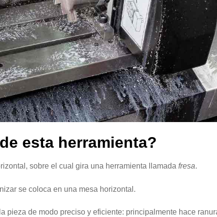
 de esta herramienta?
orizontal, sobre el cual gira una herramienta llamada
fresa
.
nizar se coloca en una mesa horizontal.
 la pieza de modo preciso y eficiente: principalmente hace ranur