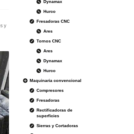
Dynamax
Hurco
Fresadoras CNC
s y
Ares
Tornos CNC
Ares
Dynamax
Hurco
Maquinaria convencional
Compresores
Fresadoras
Rectificadoras de
superficies
Sierras y Cortadoras