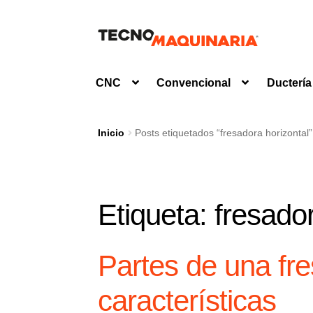
Ir
Ir
a
al
la
contenido
CNC
Convencional
Ductería
navegación
Inicio
Posts etiquetados “fresadora horizontal”
Etiqueta:
fresador
Partes de una fr
características