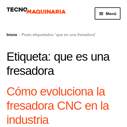
Ir
Ir
Menú
a
al
la
contenido
Botón de búsq
Buscar:
navegación
Inicio
Posts etiquetados “que es una fresadora”
Etiqueta:
que es una
Productos
fresadora
Nosotros
Servicio
Cómo evoluciona la
Contacto
fresadora CNC en la
industria