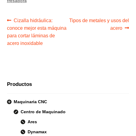
fresadora
Navegación
Anterior:
Siguiente:
Cizalla hidráulica:
Tipos de metales y usos del
conoce mejor esta máquina
acero
de
para cortar láminas de
entradas
acero inoxidable
Productos
Maquinaria CNC
Centro de Maquinado
Ares
Dynamax