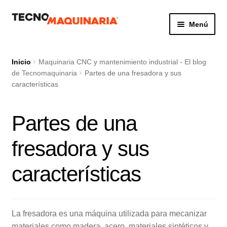
Ir
Ir
Menú
a
al
la
contenido
Botón de búsq
Buscar:
navegación
Inicio
Maquinaria CNC y mantenimiento industrial - El blog
de Tecnomaquinaria
Partes de una fresadora y sus
características
Productos
Partes de una
Nosotros
fresadora y sus
Servicio
características
Contacto
La fresadora es una máquina utilizada para mecanizar
materiales como madera, acero, materiales sintéticos y