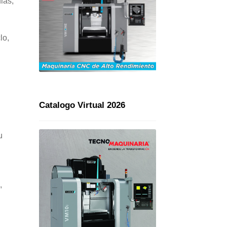
las,
lo,
Catalogo Virtual 2026
u
,
,