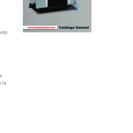
ento
e
 la