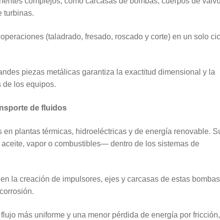
mponentes complejos, como carcasas de bombas, cuerpos de válvu
 turbinas.
operaciones (taladrado, fresado, roscado y corte) en un solo cic
ndes piezas metálicas garantiza la exactitud dimensional y la
 de los equipos.
nsporte de fluidos
en plantas térmicas, hidroeléctricas y de energía renovable. S
 aceite, vapor o combustibles— dentro de los sistemas de
en la creación de impulsores, ejes y carcasas de estas bombas
corrosión.
flujo más uniforme y una menor pérdida de energía por fricción