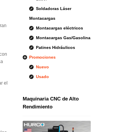
Soldadoras Láser
Montacargas
gran
Montacargas eléctricos
Montacargas Gas/Gasolina
Patines Hidráulicos
 con
Promociones
da
Nuevo
Usado
r el
Maquinaria CNC de Alto
Rendimiento