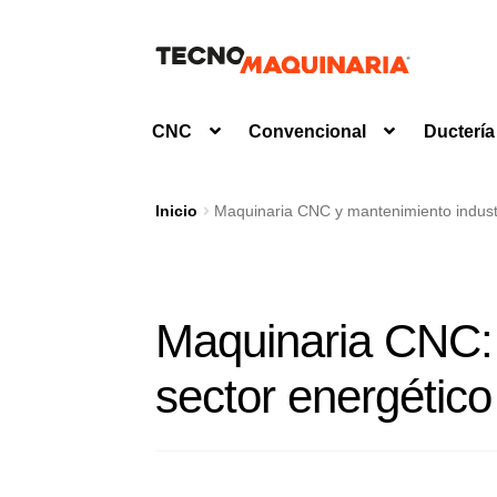
Ir
Ir
a
al
la
contenido
CNC
Convencional
Ductería
navegación
Inicio
Maquinaria CNC y mantenimiento industr
Maquinaria CNC:
sector energético