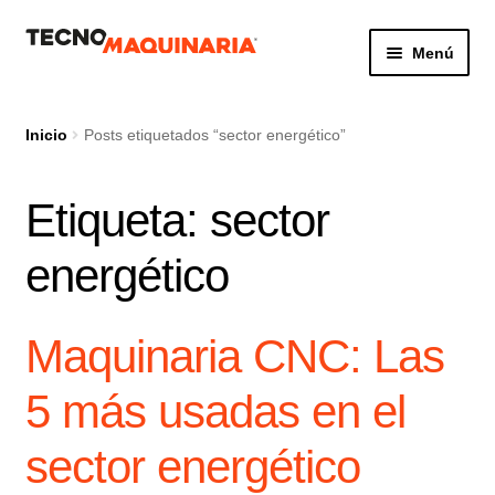
Ir
Ir
Menú
a
al
la
contenido
Botón de búsq
Buscar:
navegación
Inicio
Posts etiquetados “sector energético”
Etiqueta:
sector
Productos
energético
Nosotros
Servicio
Maquinaria CNC: Las
Contacto
5 más usadas en el
sector energético