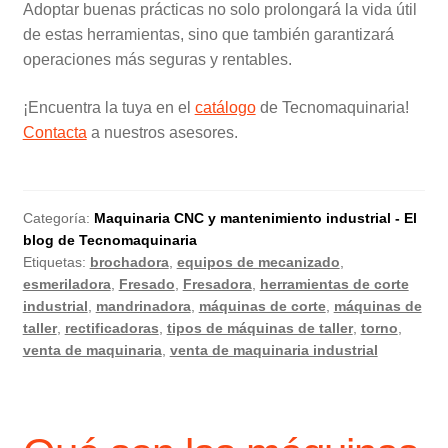
Adoptar buenas prácticas no solo prolongará la vida útil
de estas herramientas, sino que también garantizará
operaciones más seguras y rentables.
¡Encuentra la tuya en el
catálogo
de Tecnomaquinaria!
Contacta
a nuestros asesores.
Categoría:
Maquinaria CNC y mantenimiento industrial - El
blog de Tecnomaquinaria
Etiquetas:
brochadora
,
equipos de mecanizado
,
esmeriladora
,
Fresado
,
Fresadora
,
herramientas de corte
industrial
,
mandrinadora
,
máquinas de corte
,
máquinas de
taller
,
rectificadoras
,
tipos de máquinas de taller
,
torno
,
venta de maquinaria
,
venta de maquinaria industrial