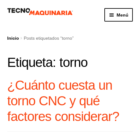
Ir
Ir
Menú
a
al
la
contenido
Botón de búsq
Buscar:
navegación
Inicio
Posts etiquetados “torno”
Etiqueta:
torno
Productos
Nosotros
¿Cuánto cuesta un
Servicio
torno CNC y qué
Contacto
factores considerar?