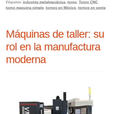
Etiquetas:
industria metalmecánica
,
torno
,
Torno CNC
,
torno maquina simple
,
tornos en México
,
tornos en venta
Máquinas de taller: su
rol en la manufactura
moderna